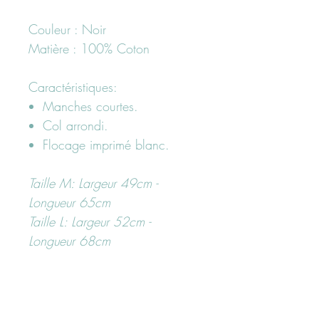
Couleur : Noir
Matière : 100% Coton
Caractéristiques:
Manches courtes.
Col arrondi.
Flocage imprimé blanc.
Taille M: Largeur 49cm -
Longueur 65cm
Taille L: Largeur 52cm -
Longueur 68cm
--------------------------------------------------------------------------------
Besoin d'un conseil ?
N'hesitez pas à nous contacter
ici "page contact"