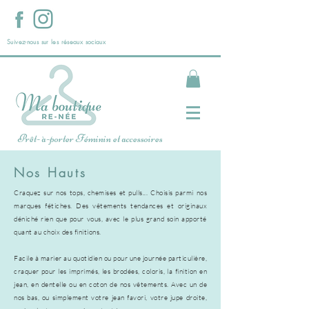
Suivez-nous sur les réseaux sociaux
Prêt- à-porter Féminin et accessoires
Nos Hauts
Craquez sur nos tops, chemises et pulls... Choisis parmi nos
marques fétiches. Des vêtements tendances et originaux
déniché rien que pour vous, avec le plus grand soin apporté
quant au choix des finitions.
Facile à marier au quotidien ou pour une journée particulière,
craquer pour les imprimés, les brodées, coloris, la finition en
jean, en dentelle ou en coton de nos vêtements. Avec un de
nos bas, ou simplement votre jean favori, votre jupe droite,