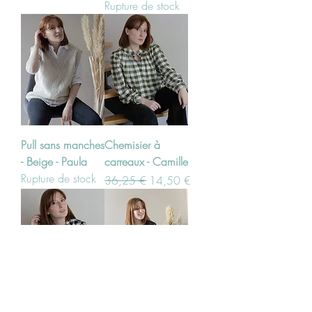
Rupture de stock
Pull sans manches
Chemisier à
- Beige - Paula
carreaux - Camille
Rupture de stock
Prix original
Prix promotionnel
36,25 €
14,50 €