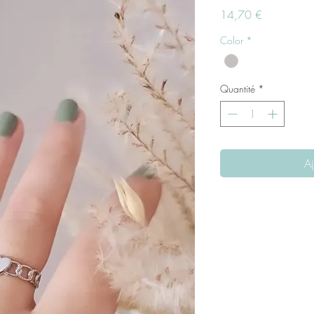
Prix
14,70 €
Color
*
Quantité
*
Aj