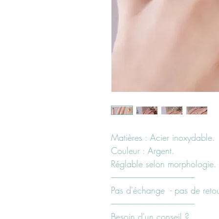
Matières : Acier inoxydable.
Couleur : Argent.
Réglable selon morphologie.
---------------------------------------------------------
Pas d'échange - pas de retour
---------------------------------------------------------
Besoin d'un conseil ?