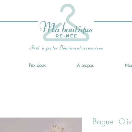
x
Prêt- à-porter Féminin et accessoires
Prix doux
A propos
Nos
Bague - Oliv