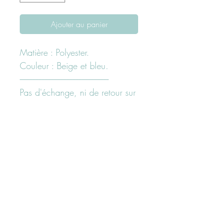
Ajouter au panier
Matière : Polyester.
Couleur : Beige et bleu.
------------------------------------------------------------
Pas d'échange, ni de retour sur
cet article.
N'hésistez pas à nous
contacter ici "page contact"
ou sur nos réseaux sociaux
Facebook Instagram
@maboutiquerenee.