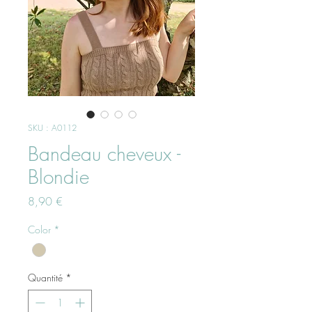
SKU : A0112
Bandeau cheveux -
Blondie
Prix
8,90 €
Color
*
Quantité
*