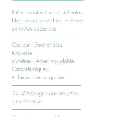
Petites créoles fines et délicates,
bleu turquoise et doré, à porter
en toutes occasions.
-----------------------------------------------------------------------------
Couleur : Doré et bleu
turquoise
Matières : Acier inoxydable
Caractéristiques :
Perles bleu turquoise
-----------------------------------------------------------------------------
Pas d'échange - pas de retour
sur cet article.
-----------------------------------------------------------------------------
Besoin d'un conseil ?
N'hésitez pas à nous contacter
ici "page contact" ou sur nos