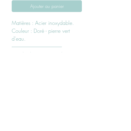
Ajouter au panier
Matières : Acier inoxydable.
Couleur : Doré - pierre vert
d'eau.
---------------------------------------------------------
Pas d'échange - pas de retour
sur cette article.
Besoin d'un conseil ?
N'hesitez pas à nous contacter
ici "page contact" ou sur nos
réseaux sociaux facebook ou
Instagram
Suivez-nous sur les réseaux sociaux