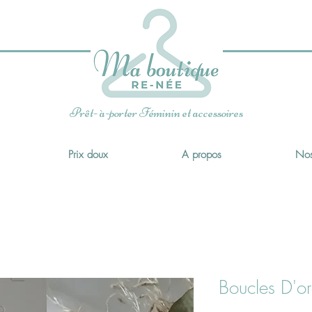
x
Prêt- à-porter Féminin et accessoires
Prix doux
A propos
Nos
Boucles D'ore