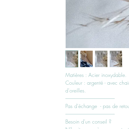
Matières : Acier inoxydable.
Couleur : argenté - avec chai
d'oreilles.
---------------------------------------------------------
Pas d'échange - pas de retour
---------------------------------------------------------
Besoin d'un conseil ?