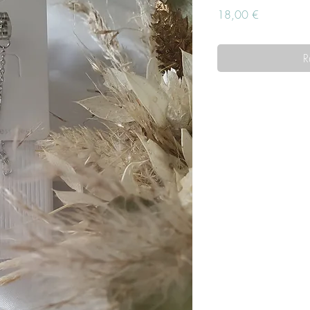
Prix
18,00 €
R