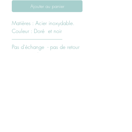
Ajouter au panier
Matières : Acier inoxydable.
Couleur : Doré et noir
---------------------------------------------------------
Pas d'échange - pas de retour
sur cet article.
---------------------------------------------------------
Besoin d'un conseil ?
N'hesitez pas à nous contacter
ici "page contact" ou sur nos
réseaux sociaux facebook ou
Instagram
Suivez-nous sur les réseaux sociaux