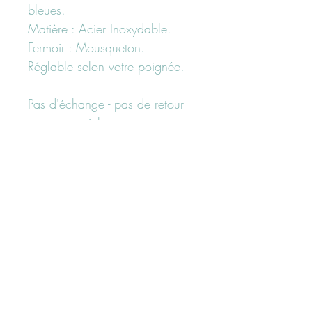
bleues.
Matière : Acier Inoxydable.
Fermoir : Mousqueton.
Réglable selon votre poignée.
--------------------------------------------------
Pas d'échange - pas de retour
sur cette article.
---------------------------------------------------------------------
Besoin d'un conseil?
N'hésitez pas à nous contacter
ici "page contact" ou sur nos
réseaux sociaux facebook ou
Instagram
Suivez-nous sur les réseaux sociaux