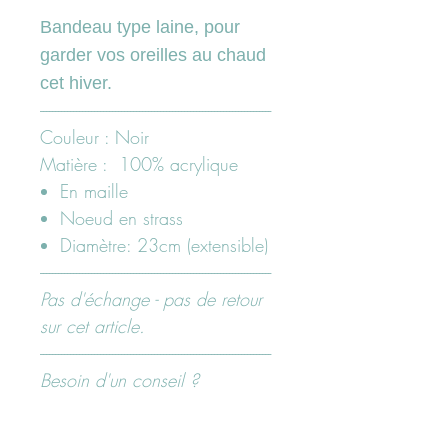
Bandeau type laine, pour
garder vos oreilles au chaud
cet hiver.
-----------------------------------------------------------------------------
Couleur : Noir
Matière : 100% acrylique
En maille
Noeud en strass
Diamètre: 23cm (extensible)
-----------------------------------------------------------------------------
Pas d'échange - pas de retour
sur cet article.
-----------------------------------------------------------------------------
Besoin d'un conseil ?
N'hésitez pas à nous contacter
ici "page contact" ou sur nos