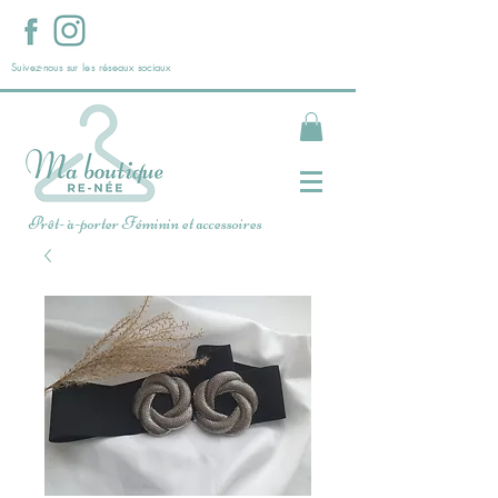
Suivez-nous sur les réseaux sociaux
Prêt- à-porter Féminin et accessoires