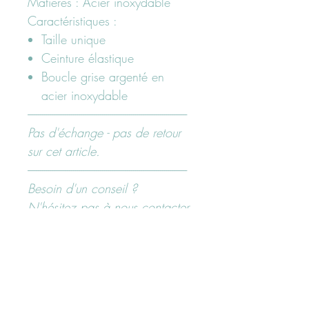
Matières : Acier inoxydable
Caractéristiques :
Taille unique
Ceinture élastique
Boucle grise argenté en
acier inoxydable
-----------------------------------------------------------------------------
Pas d'échange - pas de retour
sur cet article.
-----------------------------------------------------------------------------
Besoin d'un conseil ?
N'hésitez pas à nous contacter
ici "page contact" ou sur nos
réseaux sociaux Facebook ou
Instagram @maboutiquerenee
Paiement sécurisé