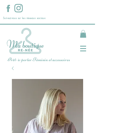
Suivez-nous sur les réseaux sociaux
Prêt- à-porter Féminin et accessoires