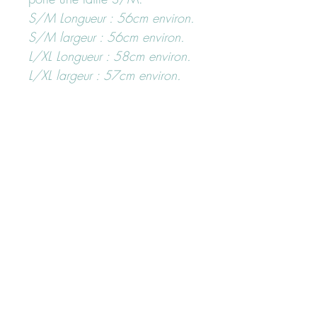
S/M Longueur : 56cm environ.
S/M largeur : 56cm environ.
L/XL Longueur : 58cm environ.
L/XL largeur : 57cm environ.
-----------------------------------------------------------------------------
Besoin d'un conseil ?
N'hésitez pas à nous contacter
ici "page contact" ou sur nos
réseaux sociaux Facebook ou
Instagram @maboutiquerenee
Conseils d'entretien des vêtements
Se référer à l'étiquette intérieur
Paiement sécurisé
Laver avec des couleurs similaires
Pas de sèche linge
Vos paiements sont sécurisés selon les