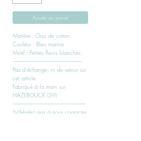
Ajouter au panier
Matière : Gaz de coton.
Couleur : Bleu marine
Motif : Petites fleurs blanches.
-------------------------------------------------------------------------
Pas d'échange, ni de retour sur
cet article.
Fabriqué à la main sur
HAZEBOUCK (59)
-----------------------------------------------------------------------------
N'hésitez pas à nous contacter
ici "page contact"
ou sur nos réseaux sociaux
Facebook ou Instagram