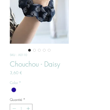
SKU : A0110
Chouchou - Daisy
Prix
3,60 €
Color
*
Quantité
*