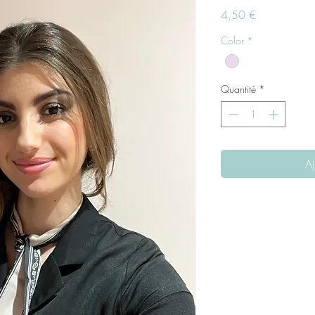
Prix
4,50 €
Color
*
Quantité
*
Aj