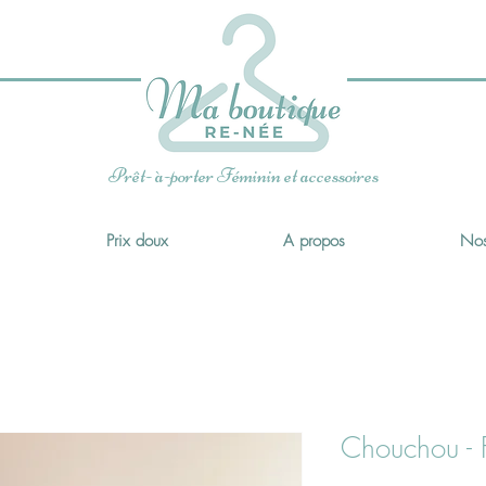
x
Prêt- à-porter Féminin et accessoires
Prix doux
A propos
Nos
Chouchou - F