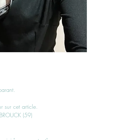
parant.
 sur cet article.
ZEBROUCK (59)