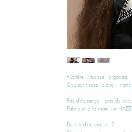
Matière : viscose - organza.
Couleur : rose: blanc : trans
----------------------------------------------------
Pas d'échange - pas de retour
Fabriqué à la main sur HA
---------------------------------------------------------------
Besoin d'un conseil ?