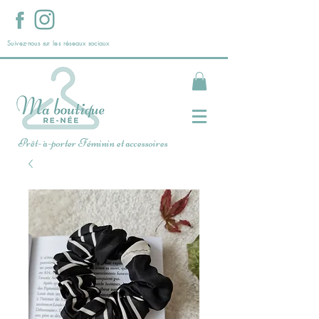
Suivez-nous sur les réseaux sociaux
Prêt- à-porter Féminin et accessoires