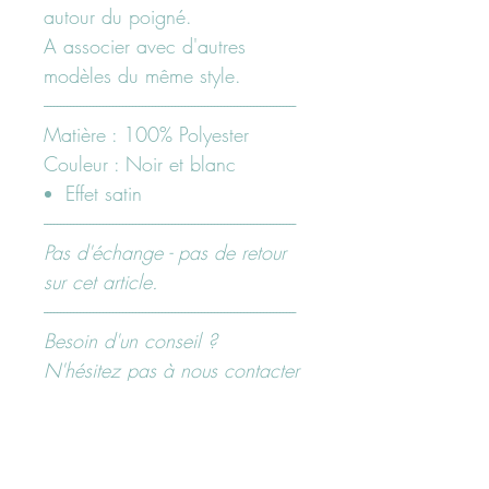
autour du poigné.
A associer avec d'autres
modèles du même style.
-----------------------------------------------------------------------------
Matière : 100% Polyester
Couleur : Noir et blanc
Effet satin
-----------------------------------------------------------------------------
Pas d'échange - pas de retour
sur cet article.
-----------------------------------------------------------------------------
Besoin d'un conseil ?
N'hésitez pas à nous contacter
ici "page contact" ou sur nos
réseaux sociaux Facebook ou
Instagram.
@maboutiquerenee