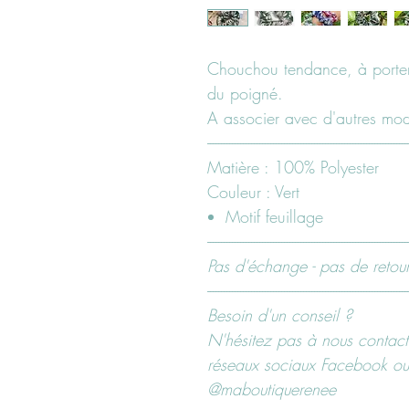
Chouchou tendance, à porter 
du poigné.
A associer avec d'autres mo
-------------------------------------------------------------------------
Matière : 100% Polyester
Couleur : Vert
Motif feuillage
-------------------------------------------------------------------------
Pas d'échange - pas de retour 
-------------------------------------------------------------------------
Besoin d'un conseil ?
N'hésitez pas à nous contacte
réseaux sociaux Facebook ou
@maboutiquerenee