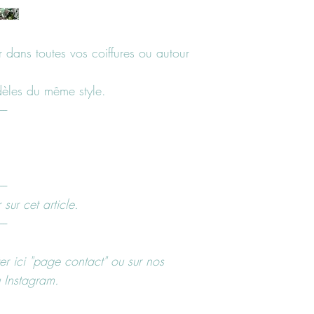
70€ d'achats.
Livraison GRATUIT a
dans toutes vos coiffures ou autour
Retrait GRATUIT
Possible à l'adresse
59190 Hazebrouc
dèles du même style.
----
Retours
Vous disposez d’un dél
articles dans leur état 
Pas de retour ni d'écha
"accessoires" et "prix d
----
sur cet article.
----
r ici "page contact" ou sur nos
 Instagram.