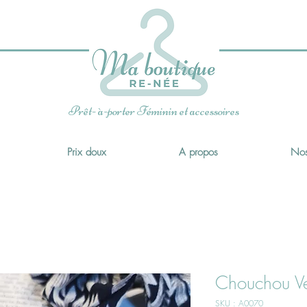
x
Prêt- à-porter Féminin et accessoires
Prix doux
A propos
Nos
Chouchou Ver
SKU : A0070