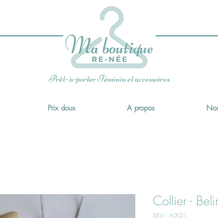
x
Prêt- à-porter Féminin et accessoires
Prix doux
A propos
Nos
Collier - Bel
SKU : A0021