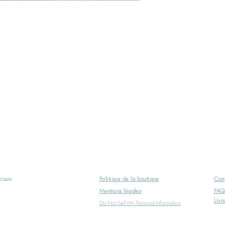
ociaux
Politique
de la boutique
Cont
Mentions légales
FAQ
Livr
Do Not Sell My Personal Information