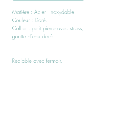
Matière : Acier Inoxydable.
Couleur : Doré.
Collier : petit pierre avec strass,
goutte d'eau doré.
--------------------------------------------------------
Réglable avec fermoir.
------------------------------------------------------------------
Besoin d'un conseil?
N'hésiter pas à nous contacter
ici "page contact" ou
sur nos réseaux sociaux
facebook ou instagram.