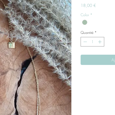
Prix
18,00 €
Color
*
Quantité
*
Aj