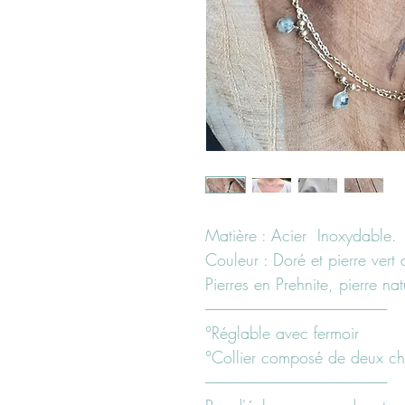
Matière : Acier Inoxydable.
Couleur : Doré et pierre vert 
Pierres en Prehnite, pierre nat
-------------------------------------------------------------------
°Réglable avec fermoir
°Collier composé de deux ch
-------------------------------------------------------------------