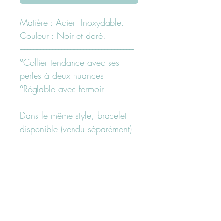
Matière : Acier Inoxydable.
Couleur : Noir et doré.
-----------------------------------------------------------------------------
°Collier tendance avec ses
perles à deux nuances
°Réglable avec fermoir
Dans le même style, bracelet
disponible (vendu séparément)
----------------------------------------------------------------------------
Pas d'échange - pas de retour
sur cette article.
---------------------------------------------------------------------
Besoin d'un conseil?
N'hésitez pas à nous contacter