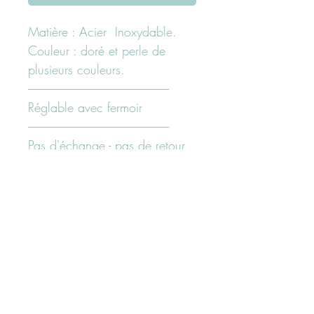
Matière : Acier Inoxydable.
Couleur : doré et perle de
plusieurs couleurs.
-------------------------------------------------------------------
Réglable avec fermoir
-------------------------------------------------------------------
Pas d'échange - pas de retour
sur cet article.
-------------------------------------------------------------------
Besoin d'un conseil?
N'hésiter pas à nous contacter
ici "page contact" ou sur nos
réseaux sociaux facebook ou
Instagam