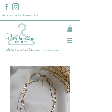
Suivez-nous sur les réseaux sociaux
Prêt- à-porter Féminin et accessoires