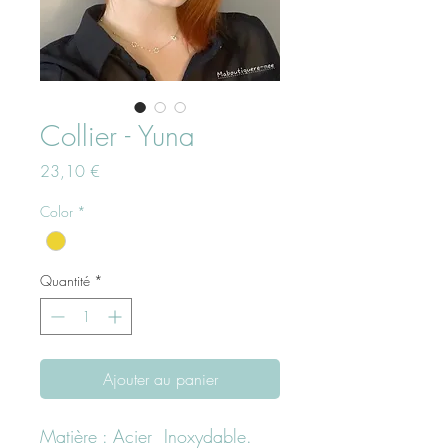
Collier - Yuna
Prix
23,10 €
Color
*
Quantité
*
Ajouter au panier
Matière : Acier Inoxydable.