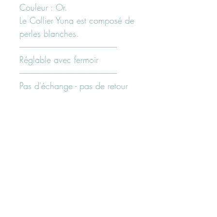
Couleur : Or.
Le Collier Yuna est composé de
perles blanches.
-------------------------------------------------------------------
Réglable avec fermoir
-------------------------------------------------------------------
Pas d'échange - pas de retour
sur cet article.
-------------------------------------------------------------------
Besoin d'un conseil?
N'hésiter pas à nous contacter
ici "page contact" ou sur nos
réseaux sociaux facebook ou
Instagam
Suivez-nous sur les réseaux sociaux