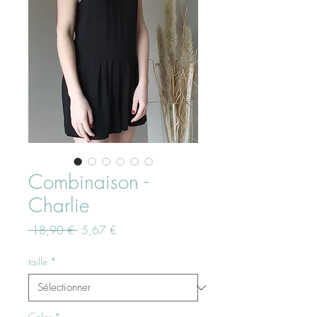
Combinaison -
Charlie
Prix
Prix
 18,90 € 
5,67 €
original
promotionnel
taille
*
Color
*