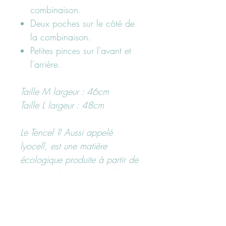
combinaison.
Deux poches sur le côté de
la combinaison.
Petites pinces sur l'avant et
l'arrière.
Taille M largeur : 46cm
Taille L largeur : 48cm
Le Tencel ? Aussi appelé
lyocell, est une matière
écologique produite à partir de
pulpe de bois et d'un solvant
non-toxique. Le tencel est très
apprécié dans le textile, car il
est un tissu respirant et résistant,