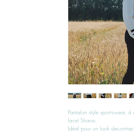
Pantalon style sport-swear, à
lacet Shana.
Idéal pour un look decontrac