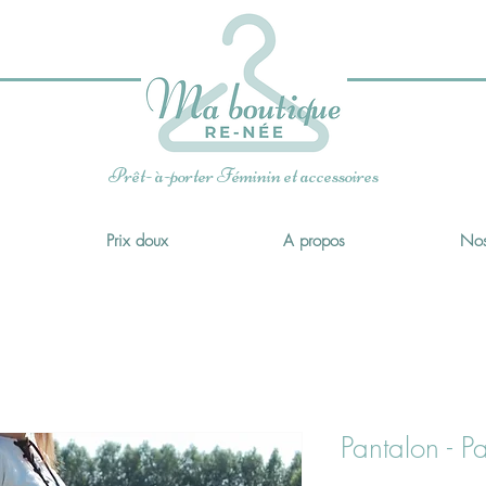
x
Prêt- à-porter Féminin et accessoires
Prix doux
A propos
Nos
Pantalon - Pat