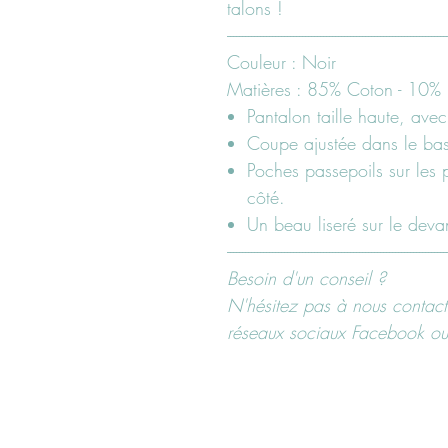
talons !
-------------------------------------------------------------------------
Couleur : Noir
Matières : 85% Coton - 10% P
Pantalon taille haute, avec
Coupe ajustée dans le bas
Poches passepoils sur les 
côté.
Un beau liseré sur le deva
-------------------------------------------------------------------------
Besoin d'un conseil ?
N'hésitez pas à nous contacte
réseaux sociaux Facebook o