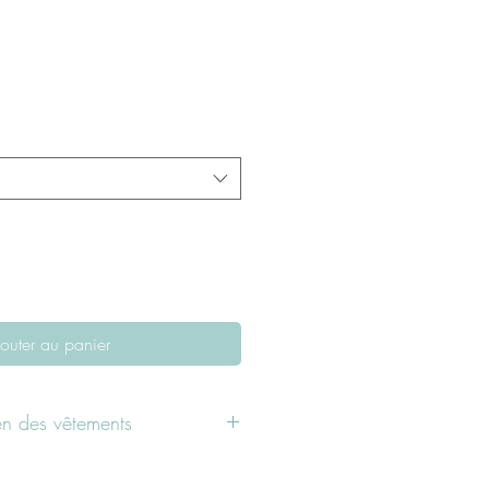
Prix
€
promotionnel
outer au panier
ien des vêtements
faire tremper dans de l'eau très froide
r