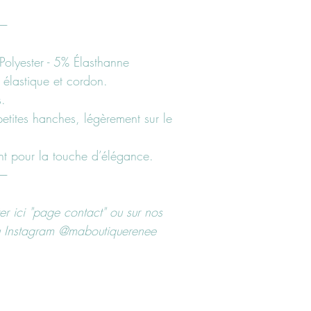
Lavage à la main av
----
machine à 30° pro
Eau de javel interdi
Repassage délicat
olyester - 5% Élasthanne
 élastique et cordon.
.
petites hanches, légèrement sur le
nt pour la touche d’élégance.
----
r ici "page contact" ou sur nos
u Instagram @maboutiquerenee