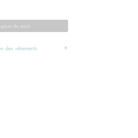
Prix
€
promotionnel
upture de stock
ien des vêtements
 faire tremper dans de l'eau tiède
r
ec des couleurs similaires ou
gramme délicat.
rs.