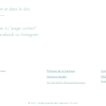
nt et dans le dos.
-------
er ici "page contact"
facebook ou Instagram
ociaux
Politique
de la boutique
Cont
Mentions légales
FAQ
Livr
Do Not Sell My Personal Information
© 2019 Ma Boutique Re-née. Créé avec
Wix.com