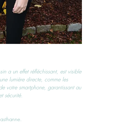
ssin a un effet réfléchissant, est visible
 une lumière directe, comme les
 de votre smartphone, garantissant au
et sécurité.
lasthanne.