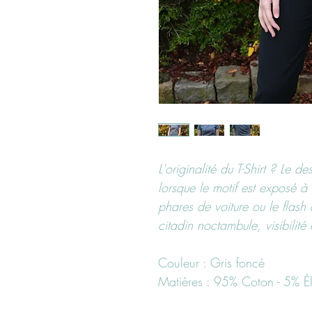
L'originalité du T-Shirt ? Le de
lorsque le motif est exposé à
phares de voiture ou le flash
citadin noctambule, visibilité 
Couleur : Gris foncé
Matières : 95% Coton - 5% É